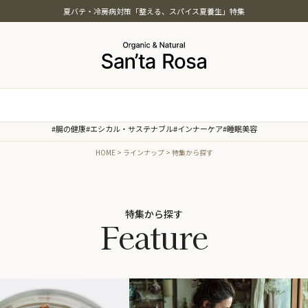
夏バテ・冷房病対策「整える、スパイス夏養生」特集
特集
#腸の健康
#エシカル・サステナブル
#インナーケア
#睡眠美容
ッツ・シード・雑穀
夏バテ・冷房病対策「整える、ス
HOME
ラインナップ
特集から探す
本茶
夏養生」特集
菓子・素材・製菓
オーガニック・スパイス白湯特集
油
温活オーガニック特集
まごころおやつ＆ごはん特集
特集から探す
Feature
インナービューティー特集
時短オーガニック特集