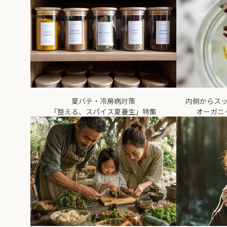
夏バテ・冷房病対策
内側からス
「整える、スパイス夏養生」特集
オーガニ