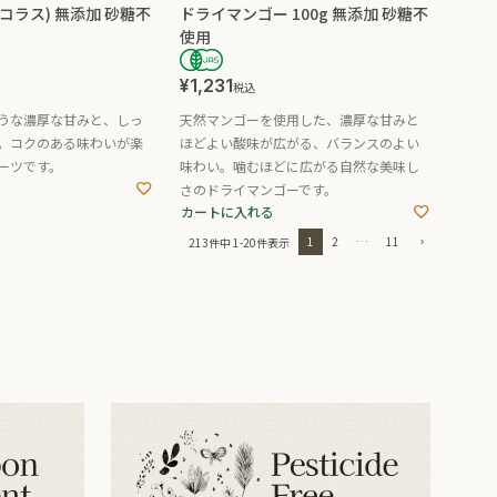
 (コラス) 無添加 砂糖不
ドライマンゴー 100g 無添加 砂糖不
使用
¥
1,231
税込
うな濃厚な甘みと、しっ
天然マンゴーを使用した、濃厚な甘みと
。コクのある味わいが楽
ほどよい酸味が広がる、バランスのよい
ーツです。
味わい。噛むほどに広がる自然な美味し
さのドライマンゴーです。
カートに入れる
1
2
…
11
213
件中
1
-
20
件表示