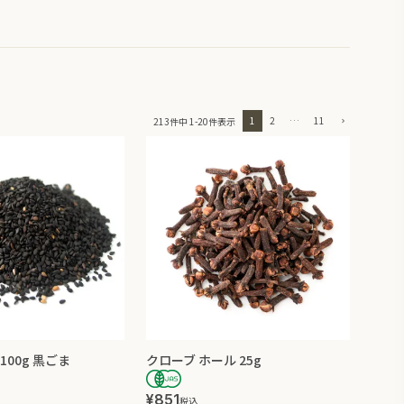
1
2
…
11
213
件中
1
-
20
件表示
100g 黒ごま
クローブ ホール 25g
¥
851
税込