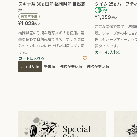
スギナ茶 30g 国産 福岡県産 自然栽
タイム 25g ハーブテ
培
農薬不使用
¥
1,059
税込
¥
1,023
税込
冷涼な気候で育て、収穫
福岡県産の手摘み新芽スギナを使用。農
燥。シャープさの中に甘
薬を使わず自然栽培で育て、すっきり飲
理にもハーブティーにも
みやすい味わいに仕上げた国産スギナ茶
質タイムです。
です。
カートに入れる
カートに入れる
おすすめ順
新着順
価格が安い順
価格が高い順