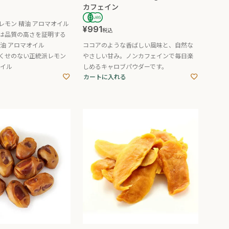
カフェイン
レモン 精油 アロマオイル
¥
991
税込
は品質の高さを証明する
油 アロマオイル
ココアのような香ばしい風味と、自然な
くせのない正統派レモン
やさしい甘み。ノンカフェインで毎日楽
オイル
しめるキャロブパウダーです。
カートに入れる