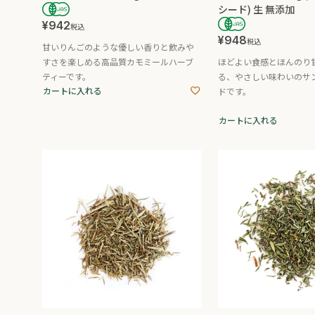
シード) 生 無添加
¥
942
税込
¥
948
税込
甘いりんごのような優しい香りと飲みや
すさを楽しめる高品質カモミールハーブ
ほどよい食感とほんのり
ティーです。
る、やさしい味わいのサ
カートに入れる
ドです。
カートに入れる