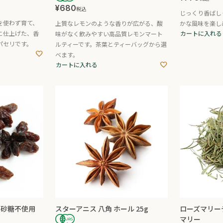
¥
680
税込
じっくり香ばし
を使わず育て、
上質なレモンのような香りが広がる、酸
かな風味を楽し
に仕上げた、香
カートに入れる
味がなく飲みやすい高品質レモンマート
パセリです。
ルティーです。茶葉とティーバッグから選
べます。
カートに入れる
加 砂糖不使用
スターアニス 八角 ホール 25g
ローズマリーテ
マリー