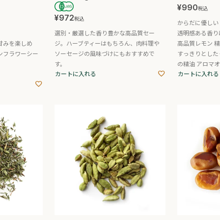
¥
990
税込
¥
972
税込
からだに優しい
選別・厳選した香り豊かな高品質セー
透明感ある香り
甘みを楽しめ
ジ。ハーブティーはもちろん、肉料理や
高品質レモン 精
ンフラワーシー
ソーセージの風味づけにもおすすめで
すっきりとした
す。
の精油 アロマ
カートに入れる
カートに入れる