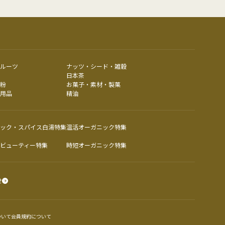
ルーツ
ナッツ・シード・雑穀
日本茶
粉
お菓子・素材・製菓
用品
精油
ック・スパイス白湯特集
温活オーガニック特集
ビューティー特集
時短オーガニック特集
せ
ついて
会員規約について