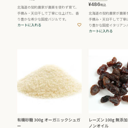
¥
486
税込
北海道の契約農家が農薬を使わず育て、
手摘み・天日干しで丁寧に仕上げた、香
北海道の契約農家が農薬
り豊かな希少な国産バジルです。
手摘み・天日干しで丁寧
カートに入れる
り豊かな国産イタリアン
カートに入れる
有機砂糖 300g オーガニックシュガ
レーズン 100g 無添
ー
ノンオイル