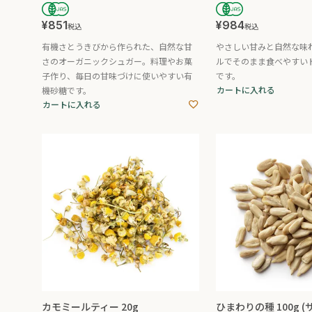
¥
851
¥
984
税込
税込
有機さとうきびから作られた、自然な甘
やさしい甘みと自然な味
さのオーガニックシュガー。料理やお菓
ルでそのまま食べやすい
子作り、毎日の甘味づけに使いやすい有
です。
カートに入れる
機砂糖です。
カートに入れる
カモミールティー 20g
ひまわりの種 100g 