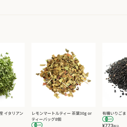
道産 イタリアン
レモンマートルティー 茶葉30g or
有機いりごま 
ティーバッグ8個
¥
773
税込