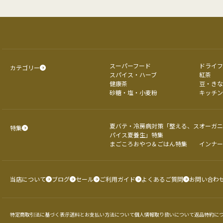
スーパーフード
ドライフ
カテゴリー
スパイス・ハーブ
紅茶
健康茶
豆・きな
砂糖・塩・小麦粉
キッチン
夏バテ・冷房病対策「整える、ス
オーガニ
特集
パイス夏養生」特集
まごころおやつ＆ごはん特集
インナー
当店について
ブログ
セール
ご利用ガイド
よくあるご質問
お問い合わ
特定商取引法に基づく表示
送料とお支払い方法について
個人情報取り扱いについて
返品特約に