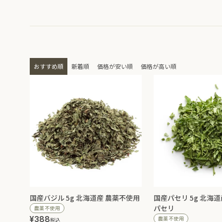
おすすめ順
新着順
価格が安い順
価格が高い順
国産バジル 5g 北海道産 農薬不使用
国産パセリ 5g 北海
パセリ
農薬不使用
¥
388
農薬不使用
税込