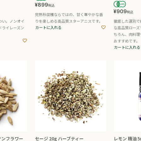
¥
899
税込
¥
909
税込
完熟秋収穫ならではの、甘く華やかな香
わい。ノンオイ
りを楽しめる高品質スターアニスです。
徹底した選別で
カートに入れる
ドライレーズン
な高品質ローズ
ちろん、肉料理
おすすめです。
カートに入れる
(サンフラワー
セージ 20g ハーブティー
レモン 精油 5