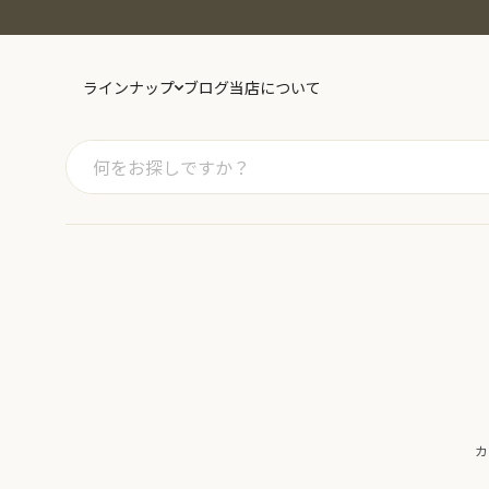
ラインナップ
ブログ
当店について
カテゴリー
スーパーフード
ドライフルーツ
ナ
スパイス・ハーブ
紅茶
日
健康茶
豆・きな粉
お
砂糖・塩・小麦粉
キッチン用品
精
カ