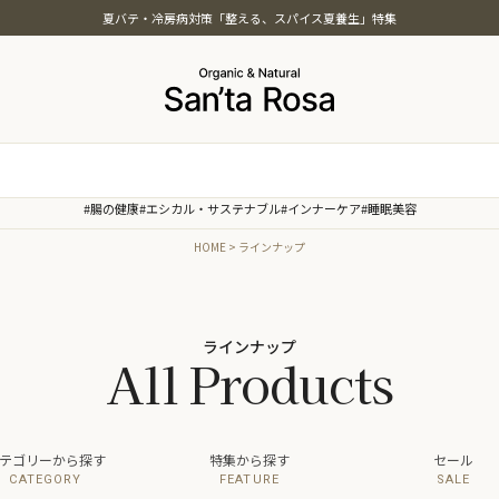
夏バテ・冷房病対策「整える、スパイス夏養生」特集
特集
#腸の健康
#エシカル・サステナブル
#インナーケア
#睡眠美容
ッツ・シード・雑穀
夏バテ・冷房病対策「整える、ス
HOME
ラインナップ
本茶
夏養生」特集
菓子・素材・製菓
オーガニック・スパイス白湯特集
油
温活オーガニック特集
まごころおやつ＆ごはん特集
ラインナップ
All Products
インナービューティー特集
時短オーガニック特集
テゴリーから探す
特集から探す
セール
CATEGORY
FEATURE
SALE