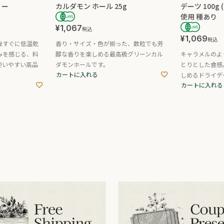
ィー
カルダモン ホール 25g
デーツ 100g
使用 種あり
¥
1,067
税込
¥
1,069
税込
後すぐに低温乾
香り・サイズ・色が揃った、数粒でも芳
みを感じる、料
醇な香りを楽しめる最高級グリーンカル
キャラメルのよ
使いやすい高品
ダモンホールです。
とりとした食感
カートに入れる
しめるドライデ
カートに入れる