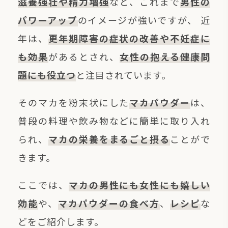
滋養強壮や精力増強
など、これまで
男性の
パワーアップ
のイメージが強いですが、 近
年は、
更年期障害の症状の改善や不妊症に
も効果
があるとされ、
女性の抱える健康問
題にも役立つ
と注目されています。
そのマカを粉末状にした
マカパウダー
は、
普段の料理や飲み物などに簡単に取り入れ
られ、
マカの栄養をまるごと摂る
ことがで
きます。
ここでは、
マカの男性にも女性にも嬉しい
効能
や、
マカパウダーの食べ方
、
レシピ
な
どをご紹介します。