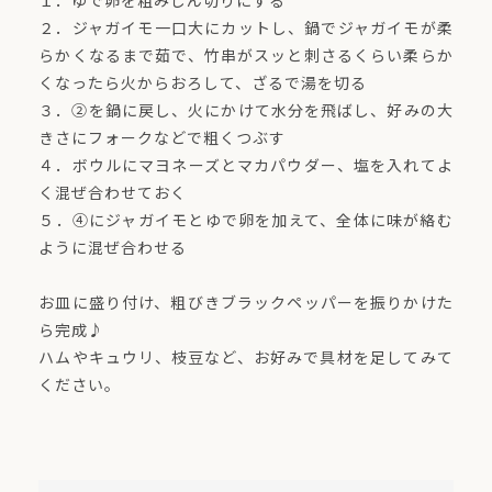
１．ゆで卵を粗みじん切りにする
２．ジャガイモ一口大にカットし、鍋でジャガイモが柔
らかくなるまで茹で、竹串がスッと刺さるくらい柔らか
くなったら火からおろして、ざるで湯を切る
３．②を鍋に戻し、火にかけて水分を飛ばし、好みの大
きさにフォークなどで粗くつぶす
４．ボウルにマヨネーズとマカパウダー、塩を入れてよ
く混ぜ合わせておく
５．④にジャガイモとゆで卵を加えて、全体に味が絡む
ように混ぜ合わせる
お皿に盛り付け、粗びきブラックペッパーを振りかけた
ら完成♪
ハムやキュウリ、枝豆など、お好みで具材を足してみて
ください。