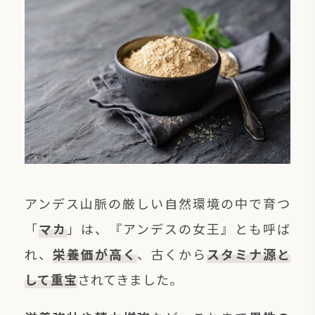
サンタローサ公式オンラインストア
価格帯
～
その他
在庫あり
セール
並び順
アンデス山脈の厳しい自然環境の中で育つ
「
マカ
」は、『アンデスの女王』とも呼ば
れ、
栄養価が高く
、古くから
スタミナ源と
して重宝
されてきました。