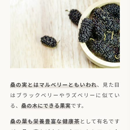
サンタローサ公式オンラインストア
価格帯
～
その他
在庫あり
セール
並び順
桑の実とはマルベリーともいわれ
、見た目
はブラックベリーやラズベリーに似てい
る、
桑の木にできる果実
です。
桑の葉も栄養豊富な健康茶
として有名です