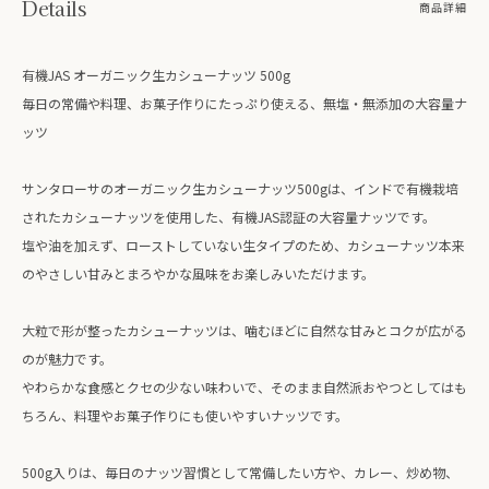
Details
商品詳細
有機JAS オーガニック生カシューナッツ 500g
毎日の常備や料理、お菓子作りにたっぷり使える、無塩・無添加の大容量ナ
ッツ
サンタローサのオーガニック生カシューナッツ500gは、インドで有機栽培
されたカシューナッツを使用した、有機JAS認証の大容量ナッツです。
塩や油を加えず、ローストしていない生タイプのため、カシューナッツ本来
のやさしい甘みとまろやかな風味をお楽しみいただけます。
大粒で形が整ったカシューナッツは、噛むほどに自然な甘みとコクが広がる
のが魅力です。
やわらかな食感とクセの少ない味わいで、そのまま自然派おやつとしてはも
ちろん、料理やお菓子作りにも使いやすいナッツです。
500g入りは、毎日のナッツ習慣として常備したい方や、カレー、炒め物、