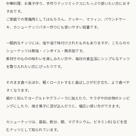
中華料理、お菓子作り、手作りナッツミックスにたっぷり使いたい方におす
すめです。
ご家庭での常備用としてはもちろん、クッキー、マフィン、パウンドケー
キ、カシューナッツバター作りにも使いやすい容量です。
一般的なナッツには、塩や油で味付けされたものもありますが、こちらのカ
シューナッツは無塩・ノンオイル・無添加です。
素材そのものの味わいを楽しみたい方や、毎日の食生活にシンプルなナッツ
を取り入れたい方にぴったりです。
そのまま食べるほか、軽くローストすると香ばしさが引き立ち、より食べや
すくなります。
細かく刻んでヨーグルトやグラノーラに加えたり、サラダや炒め物のトッピ
ングにしたり、焼き菓子に混ぜ込んだりと、幅広い使い方ができます。
カシューナッツは、亜鉛、鉄分、銅、マグネシウム、ビタミンB1などを含
むナッツとして知られています。