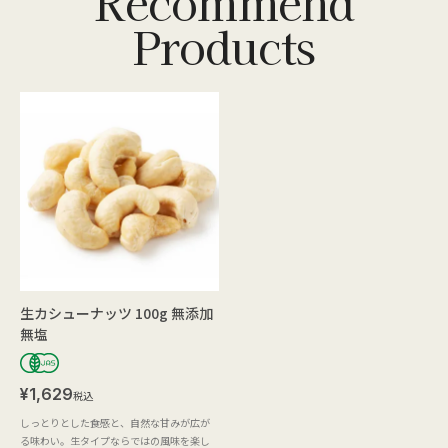
生カシューナッツ 100g 無添加
無塩
¥
1,629
税込
しっとりとした食感と、自然な甘みが広が
る味わい。生タイプならではの風味を楽し