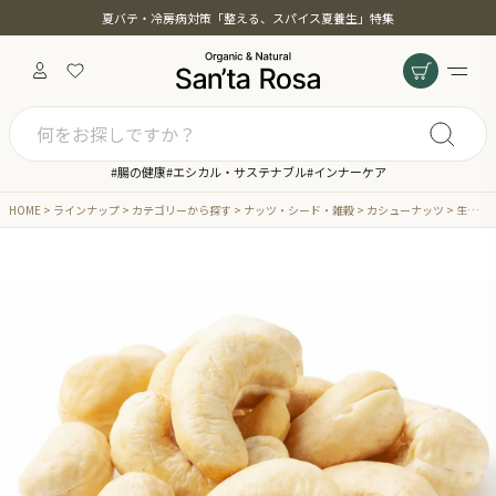
夏バテ・冷房病対策「整える、スパイス夏養生」特集
#腸の健康
#エシカル・サステナブル
#インナーケア
HOME
ラインナップ
カテゴリーから探す
ナッツ・シード・雑穀
カシューナッツ
生カシューナッツ 500g 無添加 無塩