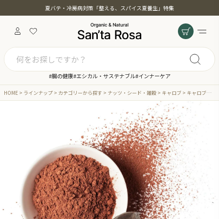
夏バテ・冷房病対策「整える、スパイス夏養生」特集
#腸の健康
#エシカル・サステナブル
#インナーケア
HOME
ラインナップ
カテゴリーから探す
ナッツ・シード・雑穀
キャロブ
キャロブパウダー 1kg 無添加 ノンカフェイン