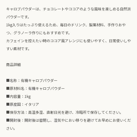
キャロブパウダーは、チョコレートやココアのような風味を楽しめる自然派
パウダーです。
1kg入りはたっぷり使えるため、毎日のドリンク、製菓材料、手作りおや
つ、グラノーラ作りにもおすすめです。
カフェインを控えたい時のココア風アレンジにも使いやすく、日常使いしや
すい素材です。
商品詳細
■名称：有機キャロブパウダー
■原材料名：有機キャロブパウダー
■内容量：1kg
■原産国：イタリア
■保存方法：高温多湿、直射日光を避け、冷暗所で保存してください。
■開封後：開封後は密閉し、湿気やにおい移りを避けてお早めにお使いくだ
さい。