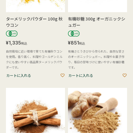
ターメリックパウダー 100g 秋
有機砂糖 300g オーガニックシ
ウコン
ュガー
¥
1,335
¥
851
税込
税込
自然栽培に近い環境で育てた有機秋ウコン
有機さとうきびから作られた、自然な甘さ
を使用。香り高く、料理やゴールデンミル
のオーガニックシュガー。料理やお菓子作
クにも使いやすい高品質ターメリックパウ
り、毎日の甘味づけに使いやすい有機砂糖
ダーです。
です。
カートに入れる
カートに入れる