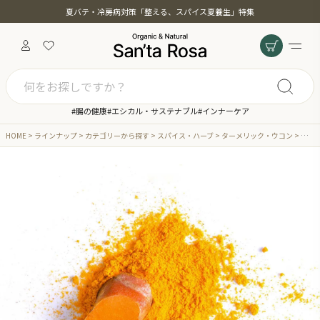
夏バテ・冷房病対策「整える、スパイス夏養生」特集
#腸の健康
#エシカル・サステナブル
#インナーケア
HOME
ラインナップ
カテゴリーから探す
スパイス・ハーブ
ターメリック・ウコン
ターメ