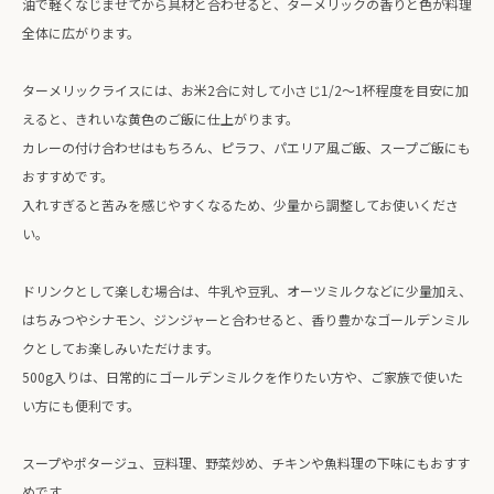
油で軽くなじませてから具材と合わせると、ターメリックの香りと色が料理
全体に広がります。
ターメリックライスには、お米2合に対して小さじ1/2〜1杯程度を目安に加
えると、きれいな黄色のご飯に仕上がります。
カレーの付け合わせはもちろん、ピラフ、パエリア風ご飯、スープご飯にも
おすすめです。
入れすぎると苦みを感じやすくなるため、少量から調整してお使いくださ
い。
ドリンクとして楽しむ場合は、牛乳や豆乳、オーツミルクなどに少量加え、
はちみつやシナモン、ジンジャーと合わせると、香り豊かなゴールデンミル
クとしてお楽しみいただけます。
500g入りは、日常的にゴールデンミルクを作りたい方や、ご家族で使いた
い方にも便利です。
スープやポタージュ、豆料理、野菜炒め、チキンや魚料理の下味にもおすす
めです。