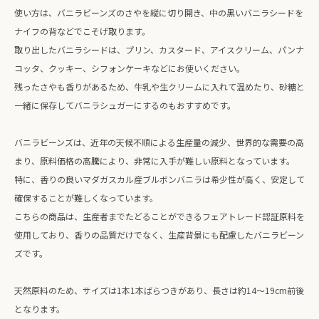
使い方は、バニラビーンズのさやを縦に切り開き、中の黒いバニラシードを
ナイフの背などでこそげ取ります。
取り出したバニラシードは、プリン、カスタード、アイスクリーム、パンナ
コッタ、クッキー、シフォンケーキなどにお使いください。
残ったさやも香りがあるため、牛乳や生クリームに入れて温めたり、砂糖と
一緒に保存してバニラシュガーにするのもおすすめです。
バニラビーンズは、近年の天候不順による生産量の減少、世界的な需要の高
まり、原料価格の高騰により、非常に入手が難しい原料となっています。
特に、香りの良いマダガスカル産ブルボンバニラは希少性が高く、安定して
確保することが難しくなっています。
こちらの商品は、生産者までたどることができるフェアトレード認証原料を
使用しており、香りの品質だけでなく、生産背景にも配慮したバニラビーン
ズです。
天然原料のため、サイズは1本1本ばらつきがあり、長さは約14〜19cm前後
となります。