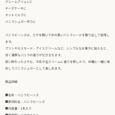
クレームブリュレに
チーズケーキに
ホットミルクに
バニラシュガー作りに
バニラビーンズは、さやを開いて中の黒いバニラシードを取り出して使用し
ます。
プリンやカスタード、アイスクリームなど、シンプルなお菓子に加えると、
甘く濃厚なバニラの香りが引き立ちます。
使い終わったさやも、牛乳や生クリームに香りを移したり、砂糖と一緒に保
存してバニラシュガーとして楽しめます。
商品詳細
■名称：バニラビーンズ
■原材料名：バニラビーンズ
■内容量：1本入り
■原産国：マダガスカル