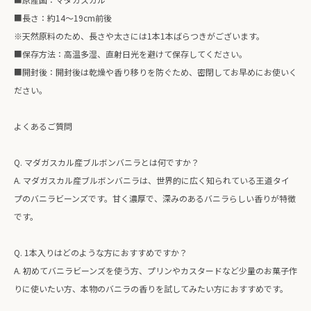
■長さ：約14〜19cm前後
※天然原料のため、長さや太さには1本1本ばらつきがございます。
■保存方法：高温多湿、直射日光を避けて保存してください。
■開封後：開封後は乾燥や香り移りを防ぐため、密閉してお早めにお使いく
ださい。
よくあるご質問
Q. マダガスカル産ブルボンバニラとは何ですか？
A. マダガスカル産ブルボンバニラは、世界的に広く知られている王道タイ
プのバニラビーンズです。甘く濃厚で、深みのあるバニラらしい香りが特徴
です。
Q. 1本入りはどのような方におすすめですか？
A. 初めてバニラビーンズを使う方、プリンやカスタードなど少量のお菓子作
りに使いたい方、本物のバニラの香りを試してみたい方におすすめです。