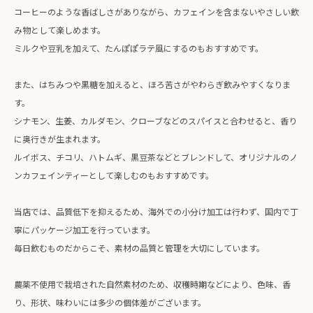
コーヒーのような香ばしさがありながら、カフェインを含まないやさしい飲
み物として楽しめます。
ミルクや豆乳を加えて、たんぽぽラテ風にするのもおすすめです。
また、はちみつや黒糖を加えると、ほろ苦さがやわらぎ飲みやすくなりま
す。
シナモン、生姜、カルダモン、クローブなどのスパイスと合わせると、香り
に奥行きが生まれます。
ルイボス、チコリ、ハトムギ、黒豆茶などとブレンドして、オリジナルのノ
ンカフェインティーとして楽しむのもおすすめです。
当店では、品質低下を抑えるため、海外での小分け加工は行わず、国内で丁
寧にパッケージ加工を行っています。
毎日飲むものだからこそ、素材の品質と管理を大切にしています。
農薬不使用で栽培された自然素材のため、収穫時期などにより、色味、香
り、形状、味わいには多少の個体差がございます。