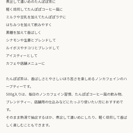
煮出して濃いめのたんぽぽ茶に
軽く焙煎してたんぽぽコーヒー風に
ミルクや豆乳を加えてたんぽぽラテに
はちみつを加えて飲みやすく
黒糖を加えて香ばしく
シナモンや生姜とブレンドして
ルイボスやチコリとブレンドして
アイスティーとして
カフェや店舗メニューに
たんぽぽ茶は、香ばしさとやさしいほろ苦さを楽しめるノンカフェインのハ
ーブティーです。
500g入りは、毎日のノンカフェイン習慣、たんぽぽコーヒー風の飲み物、
ブレンドティー、店舗用の仕込みなどにたっぷり使いたい方におすすめで
す。
そのまま熱湯で抽出するほか、煮出して濃いめにしたり、軽く焙煎して香ば
しく楽しむこともできます。