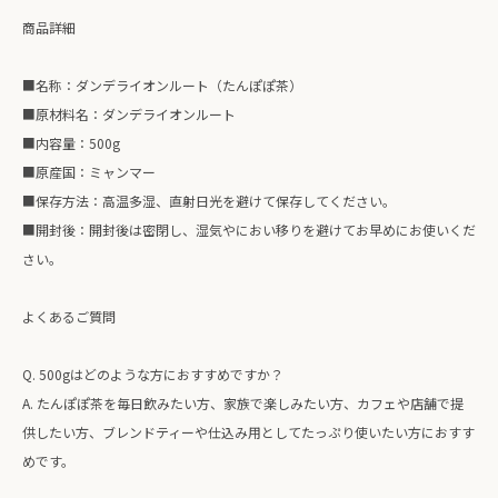
商品詳細
■名称：ダンデライオンルート（たんぽぽ茶）
■原材料名：ダンデライオンルート
■内容量：500g
■原産国：ミャンマー
■保存方法：高温多湿、直射日光を避けて保存してください。
■開封後：開封後は密閉し、湿気やにおい移りを避けてお早めにお使いくだ
さい。
よくあるご質問
Q. 500gはどのような方におすすめですか？
A. たんぽぽ茶を毎日飲みたい方、家族で楽しみたい方、カフェや店舗で提
供したい方、ブレンドティーや仕込み用としてたっぷり使いたい方におすす
めです。