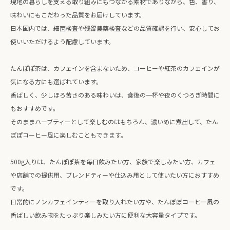
現地の暮らしを支える取り組みにもつながる素材でありながら、色、香り、
味わいにもこだわった品質をお届けしています。
日本国内では、細菌検査や残留農薬検査などの品質確認を行い、安心してお
使いいただけるよう配慮しています。
たんぽぽ茶は、カフェインを含まないため、コーヒーや紅茶のカフェインが
気になる方にも選ばれています。
香ばしく、少しほろ苦さのある味わいは、食後の一杯や夜のくつろぎ時間に
もおすすめです。
そのままハーブティーとして楽しむのはもちろん、濃いめに煮出して、たん
ぽぽコーヒー風に楽しむこともできます。
500g入りは、たんぽぽ茶を毎日飲みたい方、家族で楽しみたい方、カフェ
や店舗での提供用、ブレンドティーや仕込み用として使いたい方におすすめ
です。
日常的にノンカフェインティーを取り入れたい方や、たんぽぽコーヒー風の
香ばしい飲み物をたっぷり楽しみたい方に便利な大容量タイプです。