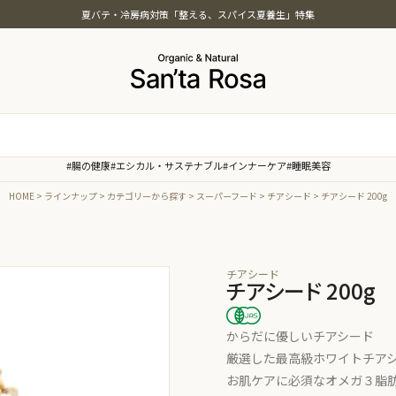
夏バテ・冷房病対策「整える、スパイス夏養生」特集
特集
#腸の健康
#エシカル・サステナブル
#インナーケア
#睡眠美容
ッツ・シード・雑穀
夏バテ・冷房病対策「整える、ス
HOME
ラインナップ
カテゴリーから探す
スーパーフード
チアシード
チアシード 200g
本茶
夏養生」特集
菓子・素材・製菓
オーガニック・スパイス白湯特集
油
温活オーガニック特集
まごころおやつ＆ごはん特集
チアシード
チアシード 200g
インナービューティー特集
時短オーガニック特集
からだに優しいチアシード
厳選した最高級ホワイトチア
お肌ケアに必須なオメガ３脂