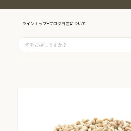
ラインナップ
ブログ
当店について
カテゴリー
スーパーフード
ドライフルーツ
ナ
スパイス・ハーブ
紅茶
日
健康茶
豆・きな粉
お
砂糖・塩・小麦粉
キッチン用品
精