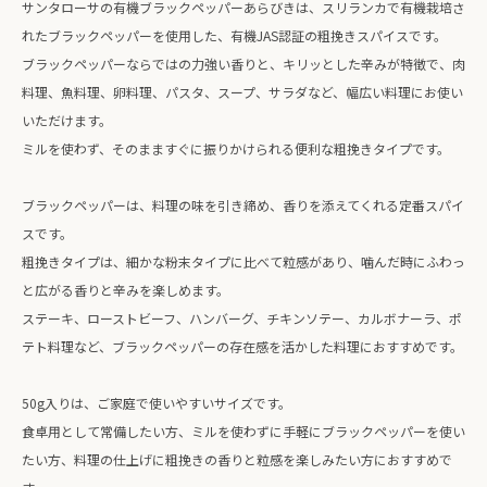
サンタローサの有機ブラックペッパーあらびきは、スリランカで有機栽培さ
れたブラックペッパーを使用した、有機JAS認証の粗挽きスパイスです。
ブラックペッパーならではの力強い香りと、キリッとした辛みが特徴で、肉
料理、魚料理、卵料理、パスタ、スープ、サラダなど、幅広い料理にお使い
いただけます。
ミルを使わず、そのまますぐに振りかけられる便利な粗挽きタイプです。
ブラックペッパーは、料理の味を引き締め、香りを添えてくれる定番スパイ
スです。
粗挽きタイプは、細かな粉末タイプに比べて粒感があり、噛んだ時にふわっ
と広がる香りと辛みを楽しめます。
ステーキ、ローストビーフ、ハンバーグ、チキンソテー、カルボナーラ、ポ
テト料理など、ブラックペッパーの存在感を活かした料理におすすめです。
50g入りは、ご家庭で使いやすいサイズです。
食卓用として常備したい方、ミルを使わずに手軽にブラックペッパーを使い
たい方、料理の仕上げに粗挽きの香りと粒感を楽しみたい方におすすめで