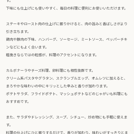
す。
下味にも仕上げにも使いやすく、毎日の料理に便利にお使いいただけます。
ステーキやロースト肉の仕上げに振りかけると、肉の旨みと香ばしさがより
引き立ちます。
鶏肉や豚肉の下味、ハンバーグ、ソーセージ、ミートソース、ペッパーチキ
ンなどにもよく合います。
粗挽きならではの粒感が、料理のアクセントになります。
カルボナーラやチーズ料理、卵料理にも相性抜群です。
クリーム系パスタやグラタン、スクランブルエッグ、オムレツに加えると、
まろやかな味わいの中にキリッとした辛みと香りが加わります。
ポテトサラダ、フライドポテト、マッシュポテトなどのじゃがいも料理にも
おすすめです。
また、サラダやドレッシング、スープ、シチュー、炒め物にも手軽に使えま
す。
料理の仕上げにひと振りするだけで、香りが加わり、味わいがすっきりとま