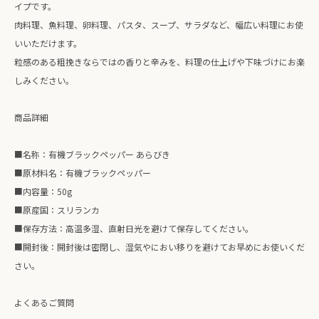
イプです。
肉料理、魚料理、卵料理、パスタ、スープ、サラダなど、幅広い料理にお使
いいただけます。
粒感のある粗挽きならではの香りと辛みを、料理の仕上げや下味づけにお楽
しみください。
商品詳細
■名称：有機ブラックペッパー あらびき
■原材料名：有機ブラックペッパー
■内容量：50g
■原産国：スリランカ
■保存方法：高温多湿、直射日光を避けて保存してください。
■開封後：開封後は密閉し、湿気やにおい移りを避けてお早めにお使いくだ
さい。
よくあるご質問