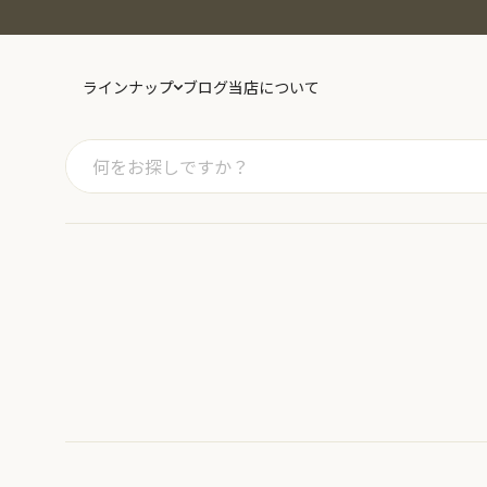
ラインナップ
ブログ
当店について
カテゴリー
スーパーフード
ドライフルーツ
ナ
スパイス・ハーブ
紅茶
日
健康茶
豆・きな粉
お
砂糖・塩・小麦粉
キッチン用品
精