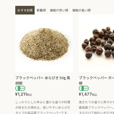
おすすめ順
新着順
価格が安い順
価格が高い順
ブラックペッパー あらびき 50g 黒
ブラックペッパー ホール
胡椒
椒
¥
1,211
¥
1,477
税込
税込
しっかりとした辛みと豊かな香りが料理
挽きたての香りと爽やか
の味を引き締める、使いやすいあらびき
最高級ブラックペッパー
タイプの高品質ブラックペッパーです。
するだけで味わいを引き