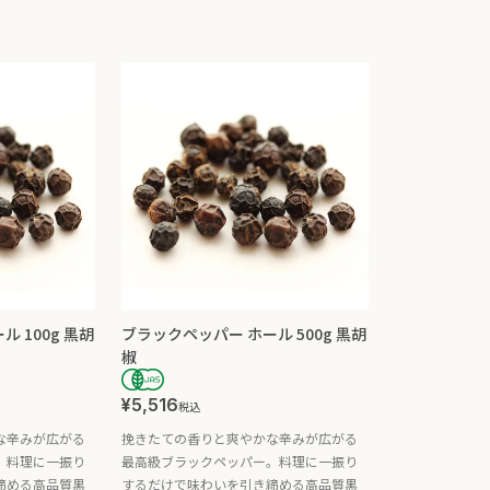
 100g 黒胡
ブラックペッパー ホール 500g 黒胡
椒
¥
5,516
税込
な辛みが広がる
挽きたての香りと爽やかな辛みが広がる
。料理に一振り
最高級ブラックペッパー。料理に一振り
締める高品質黒
するだけで味わいを引き締める高品質黒