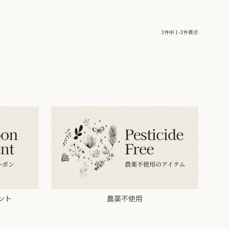
3
件中
1
-
3
件表示
ント
農薬不使用