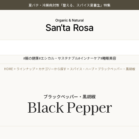
夏バテ・冷房病対策「整える、スパイス夏養生」特集
特集
#腸の健康
#エシカル・サステナブル
#インナーケア
#睡眠美容
ッツ・シード・雑穀
夏バテ・冷房病対策「整える、ス
HOME
ラインナップ
カテゴリーから探す
スパイス・ハーブ
ブラックペッパー・黒胡椒
本茶
夏養生」特集
菓子・素材・製菓
オーガニック・スパイス白湯特集
油
温活オーガニック特集
まごころおやつ＆ごはん特集
ブラックペッパー・黒胡椒
Black Pepper
インナービューティー特集
時短オーガニック特集